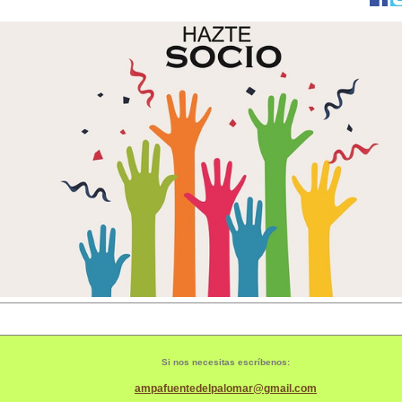
Si nos necesitas escríbenos:
ampafuentedelpalomar@gmail.com